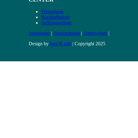
Vermietung
Nachhaltigkeit
Stellenangebote
Impressum
|
Hausordnung
|
Datenschutz
|
Design by
brot & salz
| Copyright 2025