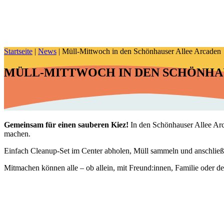
Startseite
|
News
|
Müll-Mittwoch in den Schönhauser Allee Arcaden
MÜLL-MITTWOCH IN DEN SCHÖNHA
Gemeinsam für einen sauberen Kiez!
In den Schönhauser Allee Arc
machen.
Einfach Cleanup-Set im Center abholen, Müll sammeln und anschließ
Mitmachen können alle – ob allein, mit Freund:innen, Familie oder