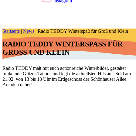
Instagram
Startseite
|
News
|
Radio TEDDY Winterspaß für Groß und Klein
RADIO TEDDY WINTERSPASS FÜR G
ROSS UND KLEIN
Radio TEDDY malt mit euch actionreiche Winterbilder, gestaltet
funkelnde Glitzer-Tattoos und legt die aktuellsten Hits auf. Seid am
21.02. von 13 bis 18 Uhr im Erdgeschoss der Schönhauser Allee
Arcaden dabei!