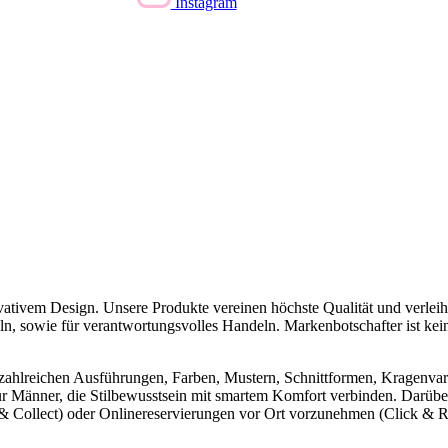
Instagram
ovativem Design. Unsere Produkte vereinen höchste Qualität und ver
ln, sowie für verantwortungsvolles Handeln. Markenbotschafter ist kei
n zahlreichen Ausführungen, Farben, Mustern, Schnittformen, Kragenva
ür Männer, die Stilbewusstsein mit smartem Komfort verbinden. Darüber 
 Collect) oder Onlinereservierungen vor Ort vorzunehmen (Click & Res